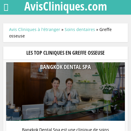
AvisCliniques.com
Avis Cliniques à l'étranger
»
Soins dentaires
»
Greffe
osseuse
LES TOP CLINIQUES EN GREFFE OSSEUSE
BANGKOK DENTAL SPA
Bangkok Dental Spa est une clinique de soins