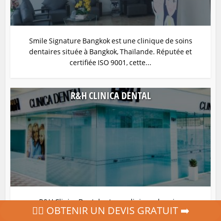
Smile Signature Bangkok est une clinique de soins
dentaires située à Bangkok, Thaïlande. Réputée et
certifiée ISO 9001, cette...
R&H CLINICA DENTAL
R&H Clinica Dental est une clinique de soins
‍👩‍⚕ OBTENIR UN DEVIS GRATUIT ➡️
dentaires située à Marbella, Espagne. Cette clinique