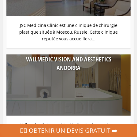
JSC Medicina Clinic est une clinique de chirurgie
plastique située à Moscou, Russie. Cette clinique
réputée vous accueillera...
VALLMEDIC VISION AND AESTHETICS
ANDORRA
Vallmedic Vision and Aesthetics Andorra est une
‍👩‍⚕ OBTENIR UN DEVIS GRATUIT ➡️
clinique de chirurgie plastique située à Escaldes-